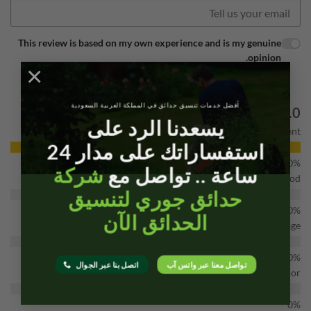
This review is based on my own experience and is my genuine
opinion.
×
Submit Review
أفضل خدمات تنسيق حدائق في المملكة العربية السعودية
5.0
5.0 out of 5 stars (based on 1 review)
يسعدنا الرد على
Excellent
استفساراتك على مدار 24
ساعة .. تواصل مع
شركة
Very good
حدائق جوري لتنسيق
الحدائق الآن
Average
تواصل معنا عبر واتس آب
اتصل بنا عبر الجوال
Poor